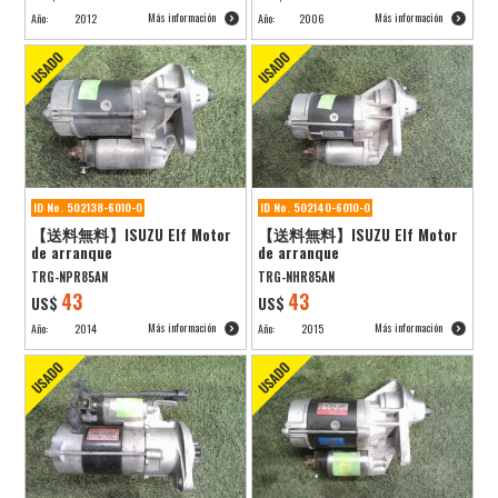
Más información
Más información
Año:
2012
Año:
2006
ID No. 502138-6010-0
ID No. 502140-6010-0
【送料無料】ISUZU Elf Motor
【送料無料】ISUZU Elf Motor
de arranque
de arranque
TRG-NPR85AN
TRG-NHR85AN
43
43
US$
US$
Más información
Más información
Año:
2014
Año:
2015