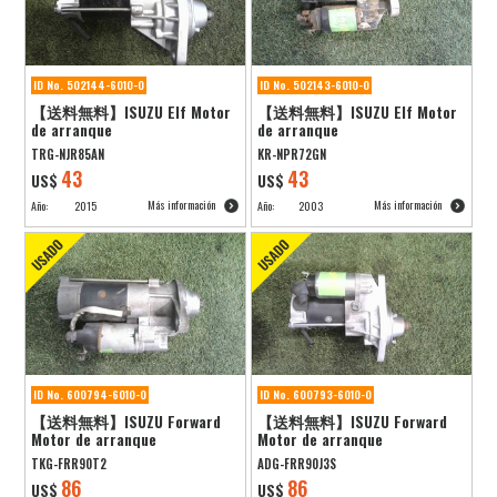
ID No. 502144-6010-0
ID No. 502143-6010-0
【送料無料】ISUZU Elf Motor
【送料無料】ISUZU Elf Motor
de arranque
de arranque
TRG-NJR85AN
KR-NPR72GN
43
43
US$
US$
Más información
Más información
Año:
2015
Año:
2003
ID No. 600794-6010-0
ID No. 600793-6010-0
【送料無料】ISUZU Forward
【送料無料】ISUZU Forward
Motor de arranque
Motor de arranque
TKG-FRR90T2
ADG-FRR90J3S
86
86
US$
US$