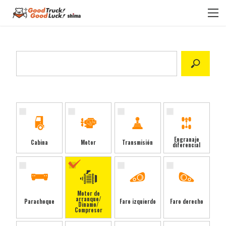
Select category
Engranaje
Cabina
Motor
Transmisión
diferencial
Motor de
arranque/
Parachoque
Faro izquierdo
Faro derecho
Dinamo/
Compresor