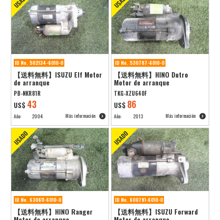
ID No. 502134-6010-0
ID No. 530787-6010-0
【送料無料】ISUZU Elf Motor
【送料無料】HINO Dutro
de arranque
Motor de arranque
PB-NKR81R
TKG-XZU640F
43
86
US$
US$
Más información
Más información
Año:
2004
Año:
2013
ID No. 630611-6010-0
ID No. 600791-6010-0
【送料無料】HINO Ranger
【送料無料】ISUZU Forward
Motor de arranque
Motor de arranque