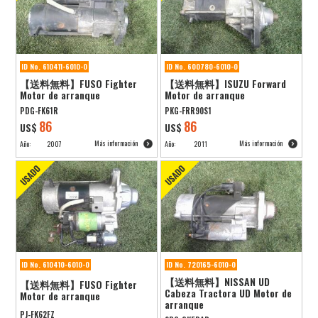
ID No. 610411-6010-0
ID No. 600780-6010-0
【送料無料】FUSO Fighter
【送料無料】ISUZU Forward
Motor de arranque
Motor de arranque
PDG-FK61R
PKG-FRR90S1
86
86
US$
US$
Más información
Más información
Año:
2007
Año:
2011
ID No. 610410-6010-0
ID No. 720165-6010-0
【送料無料】NISSAN UD
【送料無料】FUSO Fighter
Cabeza Tractora UD Motor de
Motor de arranque
arranque
PJ-FK62FZ