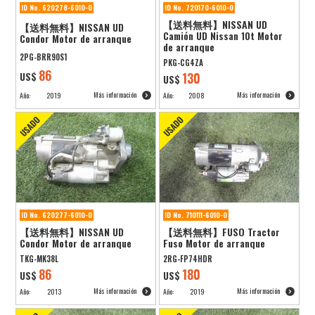
ID No. 620278-6010-0
ID No. 720170-6010-0
【送料無料】NISSAN UD
【送料無料】NISSAN UD
Camión UD Nissan 10t Motor
Condor Motor de arranque
de arranque
2PG-BRR90S1
PKG-CG4ZA
86
US$
130
US$
Más información
Más información
Año:
2019
Año:
2008
ID No. 620277-6010-0
ID No. 710111-6010-0
【送料無料】NISSAN UD
【送料無料】FUSO Tractor
Condor Motor de arranque
Fuso Motor de arranque
TKG-MK38L
2RG-FP74HDR
86
180
US$
US$
Más información
Más información
Año:
2013
Año:
2019