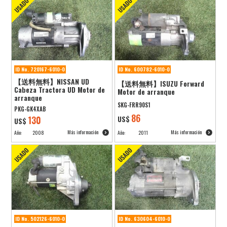
ID No. 720167-6010-0
ID No. 600782-6010-0
【送料無料】NISSAN UD
【送料無料】ISUZU Forward
Cabeza Tractora UD Motor de
Motor de arranque
arranque
SKG-FRR90S1
PKG-GK4XAB
86
130
US$
US$
Más información
Más información
Año:
2008
Año:
2011
ID No. 502126-6010-0
ID No. 630604-6010-0