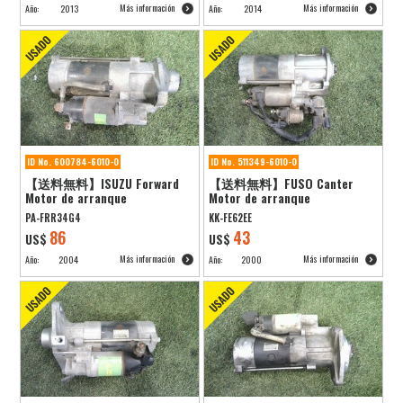
Más información
Más información
Año:
2013
Año:
2014
ID No. 600784-6010-0
ID No. 511349-6010-0
【送料無料】ISUZU Forward
【送料無料】FUSO Canter
Motor de arranque
Motor de arranque
PA-FRR34G4
KK-FE62EE
86
43
US$
US$
Más información
Más información
Año:
2004
Año:
2000