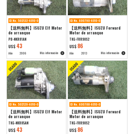
ID No. 502132-6010-0
ID No. 600790-6010-0
【送料無料】ISUZU Elf Motor
【送料無料】ISUZU Forward
de arranque
Motor de arranque
PB-NKR81AN
TKG-FRR90S2
43
86
US$
US$
Más información
Más información
Año:
2006
Año:
2013
ID No. 502129-6010-0
ID No. 600788-6010-0
【送料無料】ISUZU Elf Motor
【送料無料】ISUZU Forward
de arranque
Motor de arranque
TKG-NKR85AN
TKG-FRR90S2
43
86
US$
US$