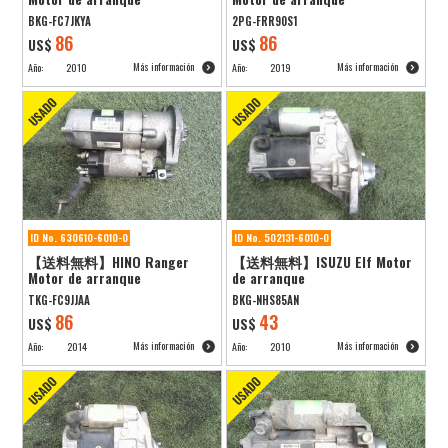
BKG-FC7JKYA
2PG-FRR90S1
86
86
US$
US$
Más información
Más información
Año:
2010
Año:
2019
ID No. 630610-6010-0
ID No. 502131-6010-0
【送料無料】HINO Ranger
【送料無料】ISUZU Elf Motor
Motor de arranque
de arranque
TKG-FC9JJAA
BKG-NHS85AN
86
43
US$
US$
Más información
Más información
Año:
2014
Año:
2010