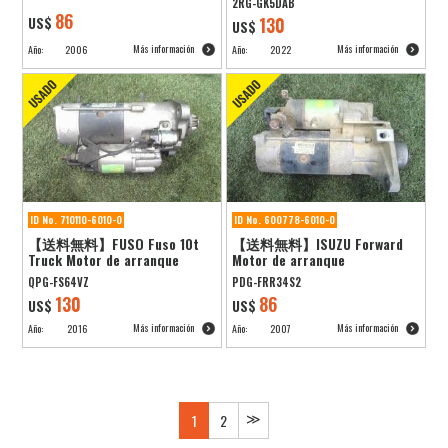
2RG-GK5DAB
86
US$
130
US$
Más información
Más información
Año:
2006
Año:
2022
ID No. 710110-6010-0
ID No. 600778-6010-0
【送料無料】FUSO Fuso 10t
【送料無料】ISUZU Forward
Truck Motor de arranque
Motor de arranque
QPG-FS64VZ
PDG-FRR34S2
130
86
US$
US$
Más información
Más información
Año:
2016
Año:
2007
≫
1
2