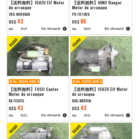
【送料無料】ISUZU Elf Motor
【送料無料】HINO Ranger
de arranque
Motor de arranque
2RG-NHR88AN
PB-FD7JKFA
43
86
US$
US$
Más información
Más información
Año:
2019
Año:
2005
ID No. 511346-6010-0
ID No. 502121-6010-0
【送料無料】FUSO Canter
【送料無料】ISUZU Elf Motor
Motor de arranque
de arranque
KK-FE82EG
BKG-NKR85N
43
43
US$
US$
Más información
Más información
Año:
2003
Año:
2010