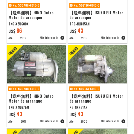
ID No. 530789-6010-0
ID No. 502136-6010-0
【送料無料】HINO Dutro
【送料無料】ISUZU Elf Motor
Motor de arranque
de arranque
TKG-XZU600X
TPG-NLR85AN
86
43
US$
US$
Más información
Más información
Año:
2012
Año:
2016
ID No. 530788-6010-0
ID No. 502133-6010-0
【送料無料】HINO Dutro
【送料無料】ISUZU Elf Motor
Motor de arranque
de arranque
TKG-XZU675M
PB-NKR81AN
43
43
US$
US$
Más información
Más información
Año:
2017
Año:
2005