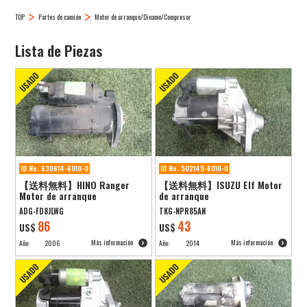
TOP
Partes de camión
Motor de arranque/Dinamo/Compresor
Lista de Piezas
ID No. 630614-6010-0
ID No. 502145-6010-0
【送料無料】HINO Ranger
【送料無料】ISUZU Elf Motor
Motor de arranque
de arranque
ADG-FD8JLWG
TKG-NPR85AN
86
43
US$
US$
Más información
Más información
Año:
2006
Año:
2014