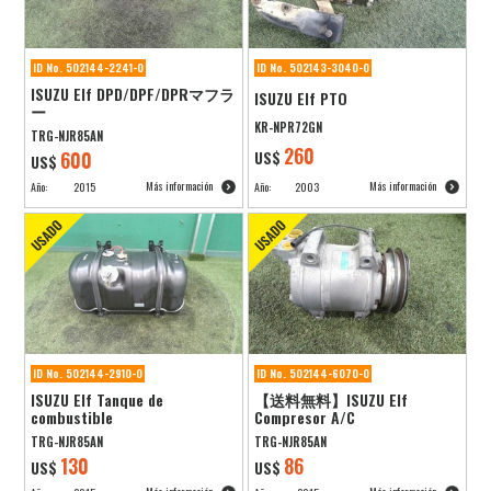
ID No. 502144-2241-0
ID No. 502143-3040-0
ISUZU Elf DPD/DPF/DPRマフラ
ISUZU Elf PTO
ー
KR-NPR72GN
TRG-NJR85AN
260
600
US$
US$
Más información
Más información
Año:
2015
Año:
2003
ID No. 502144-2910-0
ID No. 502144-6070-0
ISUZU Elf Tanque de
【送料無料】ISUZU Elf
combustible
Compresor A/C
TRG-NJR85AN
TRG-NJR85AN
130
86
US$
US$