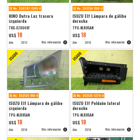
ID No. 530787-1560-0
ID No. 502136-1100-0
HINO Dutro Luz trasera
ISUZU Elf Lámpara de gálibo
izquierda
derecha
TKG-XZU640F
TPG-NLR85AN
18
18
US$
US$
Más información
Más información
Año:
2013
Año:
2016
ID No. 502136-1110-0
ID No. 502136-1370-0
ISUZU Elf Lámpara de gálibo
ISUZU Elf Peldaño lateral
izquierda
derecho
TPG-NLR85AN
TPG-NLR85AN
18
18
US$
US$
Más información
Más información
Año:
2016
Año:
2016