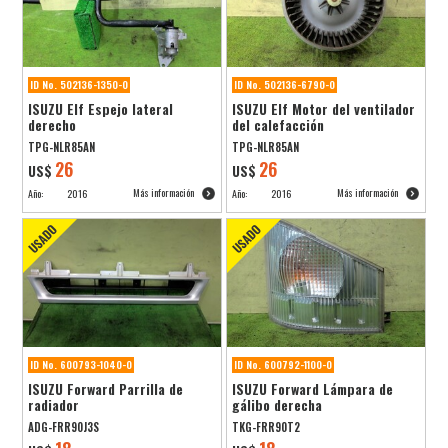
ID No. 502136-1350-0
ID No. 502136-6790-0
ISUZU Elf Espejo lateral
ISUZU Elf Motor del ventilador
derecho
del calefacción
TPG-NLR85AN
TPG-NLR85AN
26
26
US$
US$
Más información
Más información
Año:
2016
Año:
2016
ID No. 600793-1040-0
ID No. 600792-1100-0
ISUZU Forward Parrilla de
ISUZU Forward Lámpara de
radiador
gálibo derecha
ADG-FRR90J3S
TKG-FRR90T2