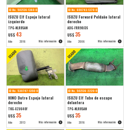
ID No. 502136-1360-0
ID No. 600793-1370-0
ISUZU Elf Espejo lateral
ISUZU Forward Peldaño lateral
izquierdo
derecho
TPG-NLR85AN
ADG-FRR90J3S
43
35
US$
US$
Más información
Más información
Año:
2016
Año:
2006
ID No. 530787-1350-0
ID No. 502136-2220-0
HINO Dutro Espejo lateral
ISUZU Elf Tubo de escape
derecho
delantera
TKG-XZU640F
TPG-NLR85AN
35
35
US$
US$
Más información
Más información
Año:
2013
Año:
2016