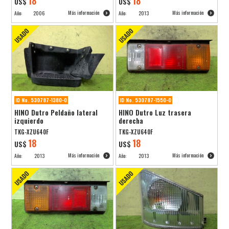
18
18
US$
US$
Más información
Más información
Año:
2006
Año:
2013
ID No. 530787-1380-0
ID No. 530787-1550-0
HINO Dutro Peldaño lateral
HINO Dutro Luz trasera
izquierdo
derecha
TKG-XZU640F
TKG-XZU640F
18
18
US$
US$
Más información
Más información
Año:
2013
Año:
2013