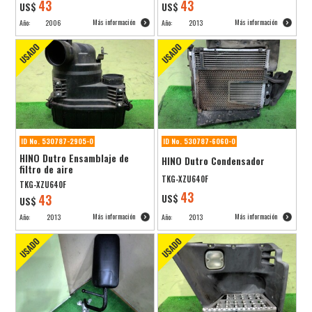
43
43
US$
US$
Más información
Más información
Año:
2006
Año:
2013
ID No. 530787-2905-0
ID No. 530787-6060-0
HINO Dutro Ensamblaje de
HINO Dutro Condensador
filtro de aire
TKG-XZU640F
TKG-XZU640F
43
43
US$
US$
Más información
Más información
Año:
2013
Año:
2013