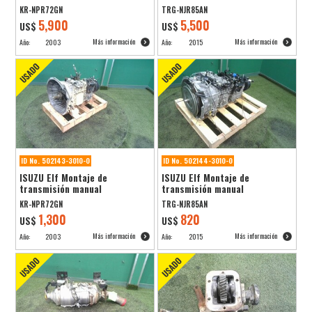
KR-NPR72GN
TRG-NJR85AN
5,900
5,500
US$
US$
Más información
Más información
Año:
2003
Año:
2015
ID No. 502143-3010-0
ID No. 502144-3010-0
ISUZU Elf Montaje de
ISUZU Elf Montaje de
transmisión manual
transmisión manual
KR-NPR72GN
TRG-NJR85AN
1,300
820
US$
US$
Más información
Más información
Año:
2003
Año:
2015