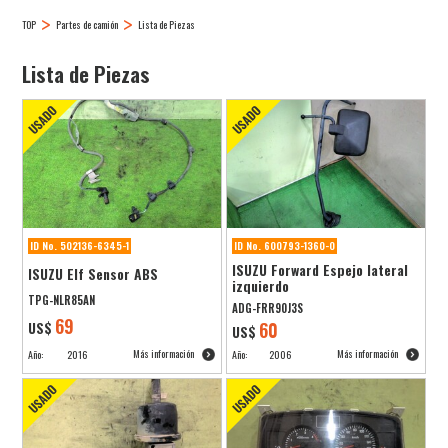
TOP
Partes de camión
Lista de Piezas
Lista de Piezas
ID No. 502136-6345-1
ID No. 600793-1360-0
ISUZU Forward Espejo lateral
ISUZU Elf Sensor ABS
izquierdo
TPG-NLR85AN
ADG-FRR90J3S
69
US$
60
US$
Más información
Más información
Año:
2016
Año:
2006