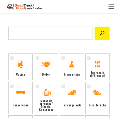
Select category
Engranaje
Cabina
Motor
Transmisión
diferencial
Motor de
arranque/
Parachoque
Faro izquierdo
Faro derecho
Dinamo/
Compresor