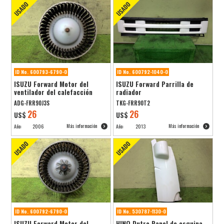
ID No. 600793-6790-0
ID No. 600792-1040-0
ISUZU Forward Motor del
ISUZU Forward Parrilla de
ventilador del calefacción
radiador
ADG-FRR90J3S
TKG-FRR90T2
26
26
US$
US$
Más información
Más información
Año:
2006
Año:
2013
ID No. 600792-6790-0
ID No. 530787-1130-0
ISUZU Forward Motor del
HINO Dutro Panel de esquina