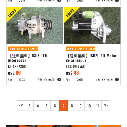
Más información
Más información
Año:
2015
Año:
2015
ID No. 502143-6020-0
ID No. 502144-6010-0
【送料無料】ISUZU Elf
【送料無料】ISUZU Elf Motor
Alternador
de arranque
KR-NPR72GN
TRG-NJR85AN
86
43
US$
US$
Más información
Más información
Año:
2003
Año:
2015
≪
≫
3
4
5
6
7
8
9
10
11