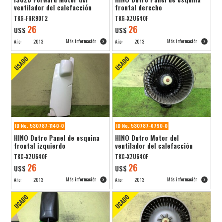
ventilador del calefacción
frontal derecho
TKG-FRR90T2
TKG-XZU640F
26
26
US$
US$
Más información
Más información
Año:
2013
Año:
2013
ID No. 530787-1140-0
ID No. 530787-6790-0
HINO Dutro Panel de esquina
HINO Dutro Motor del
frontal izquierdo
ventilador del calefacción
TKG-XZU640F
TKG-XZU640F
26
26
US$
US$
Más información
Más información
Año:
2013
Año:
2013