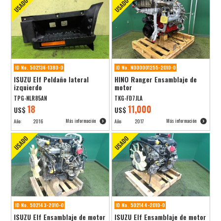
ID No. 502136-1380-0
ID No. N000001255-2010-0
ISUZU Elf Peldaño lateral
HINO Ranger Ensamblaje de
izquierdo
motor
TPG-NLR85AN
TKG-FD7JLA
18
11,000
US$
US$
Más información
Más información
Año:
2016
Año:
2017
ID No. 502143-2010-0
ID No. 502144-2010-0
ISUZU Elf Ensamblaje de motor
ISUZU Elf Ensamblaje de motor