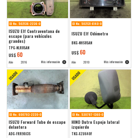
ID No. 502136-2236-0
ID No. 502131-6140-0
ISUZU Elf Contraventana de
ISUZU Elf Odómetro
escape (para vehículos
grandes)
BKG-NHS85AN
TPG-NLR85AN
60
US$
60
US$
Más información
Más información
Año:
2016
Año:
2010
ID No. 600793-2220-0
ID No. 530787-1360-0
ISUZU Forward Tubo de escape
HINO Dutro Espejo lateral
delantera
izquierdo
ADG-FRR90J3S
TKG-XZU640F