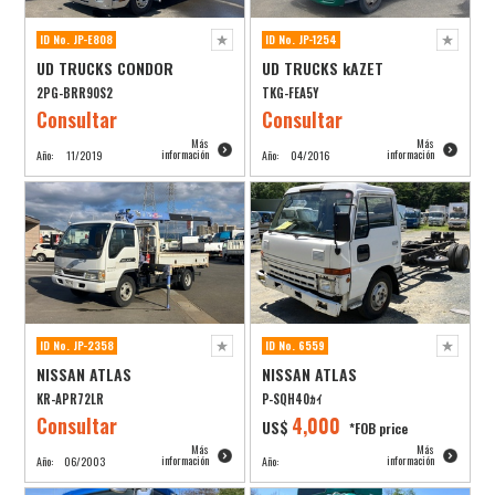
ID No. JP-E808
ID No. JP-1254
UD TRUCKS CONDOR
UD TRUCKS kAZET
2PG-BRR90S2
TKG-FEA5Y
Consultar
Consultar
Más
Más
información
información
Año:
11/2019
Año:
04/2016
ID No. JP-2358
ID No. 6559
NISSAN ATLAS
NISSAN ATLAS
KR-APR72LR
P-SQH40ｶｲ
Consultar
4,000
US$
*FOB price
Más
Más
información
información
Año:
06/2003
Año: