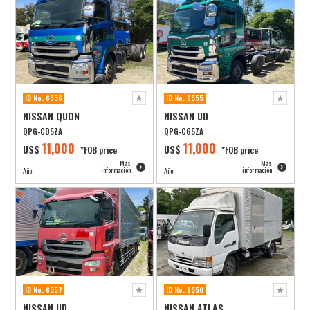
ID No. 6556
ID No. 6555
NISSAN QUON
NISSAN UD
QPG-CD5ZA
QPG-CG5ZA
11,000
11,000
US$
US$
*FOB price
*FOB price
Más
Más
información
información
Año:
Año:
ID No. 6557
ID No. 6550
NISSAN UD
NISSAN ATLAS