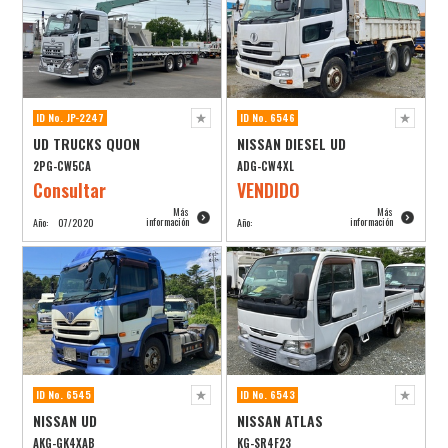
ID No. JP-2247
ID No. 6546
UD TRUCKS QUON
NISSAN DIESEL UD
2PG-CW5CA
ADG-CW4XL
Consultar
VENDIDO
Más
Más
información
información
Año:
07/2020
Año:
ID No. 6545
ID No. 6543
NISSAN UD
NISSAN ATLAS
AKG-GK4XAB
KG-SR4F23