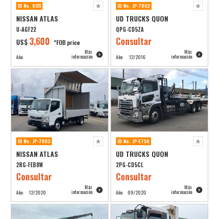
ID No. 6511
ID No. JP-7902
NISSAN ATLAS
UD TRUCKS QUON
U-AGF22
QPG-CD5ZA
3,600
Consultar
US$
*FOB price
Más
Más
información
información
Año:
Año:
12/2016
ID No. JP-7903
ID No. JP-E756
NISSAN ATLAS
UD TRUCKS QUON
2RG-FEB8W
2PG-CD5CL
Consultar
Consultar
Más
Más
información
información
Año:
12/2020
Año:
09/2020