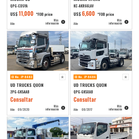
QPG-CD5YA
KC-AKR66LAV
11,000
6,600
US$
US$
*FOB price
*FOB price
Más
Más
información
información
Año:
Año:
ID No. JP-9483
ID No. JP-9484
UD TRUCKS QUON
UD TRUCKS QUON
2PG-GK5AAB
QPG-GK5XAB
Consultar
Consultar
Más
Más
información
información
Año:
09/2020
Año:
08/2017