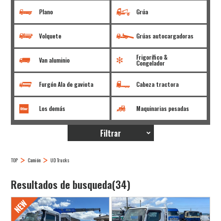
Plano
Grúa
Volquete
Grúas autocargadoras
Frigorífico &
Van aluminio
Congelador
Furgón Ala de gaviota
Cabeza tractora
Los demás
Maquinarias pesadas
Filtrar
TOP
Camión
UD Trucks
Resultados de busqueda(34)