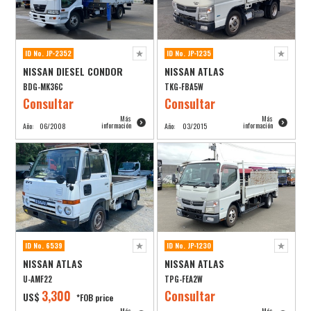
ID No. JP-2352
ID No. JP-1235
NISSAN DIESEL CONDOR
NISSAN ATLAS
BDG-MK36C
TKG-FBA5W
Consultar
Consultar
Más
Más
información
información
Año:
06/2008
Año:
03/2015
ID No. 6539
ID No. JP-1230
NISSAN ATLAS
NISSAN ATLAS
U-AMF22
TPG-FEA2W
3,300
Consultar
US$
*FOB price
Más
Más