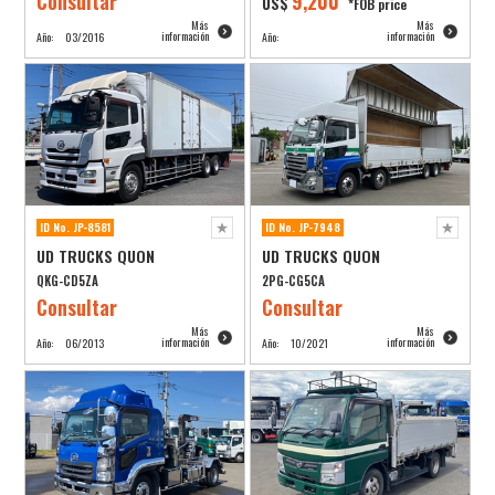
Consultar
9,200
US$
*FOB price
Más
Más
información
información
Año:
03/2016
Año:
ID No. JP-8581
ID No. JP-7948
UD TRUCKS QUON
UD TRUCKS QUON
QKG-CD5ZA
2PG-CG5CA
Consultar
Consultar
Más
Más
información
información
Año:
06/2013
Año:
10/2021