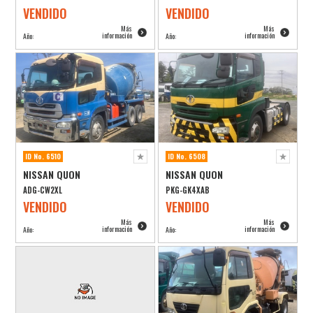
VENDIDO
VENDIDO
Más
Más
información
información
Año:
Año:
ID No. 6510
ID No. 6508
NISSAN QUON
NISSAN QUON
ADG-CW2XL
PKG-GK4XAB
VENDIDO
VENDIDO
Más
Más
información
información
Año:
Año: