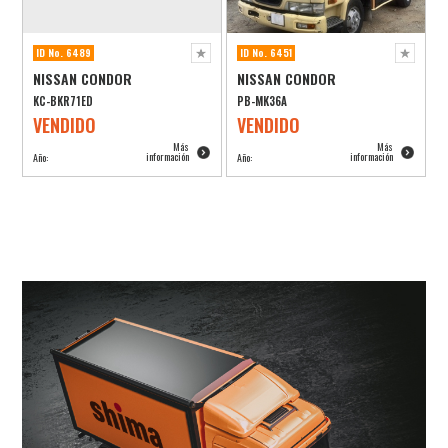
ID No. 6489
ID No. 6451
NISSAN CONDOR
NISSAN CONDOR
KC-BKR71ED
PB-MK36A
VENDIDO
VENDIDO
Más
Más
información
información
Año:
Año: