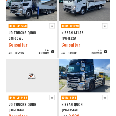
ID No. JP-2368
ID No. JP-1270
UD TRUCKS QUON
NISSAN ATLAS
QKG-CD5ZL
TPG-FEB2W
Consultar
Consultar
Más
Más
información
información
Año:
06/2014
Año:
08/2015
ID No. JP-9485
ID No. 6568
UD TRUCKS QUON
NISSAN QUON
QKG-GK6XAB
QPG-GK5XAD