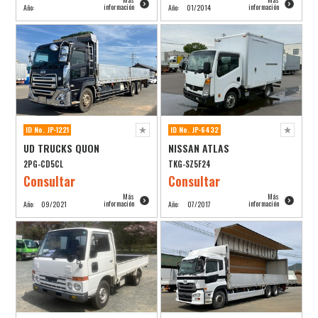
información
información
Año:
Año:
01/2014
ID No. JP-1221
ID No. JP-6432
UD TRUCKS QUON
NISSAN ATLAS
2PG-CD5CL
TKG-SZ5F24
Consultar
Consultar
Más
Más
información
información
Año:
09/2021
Año:
07/2017